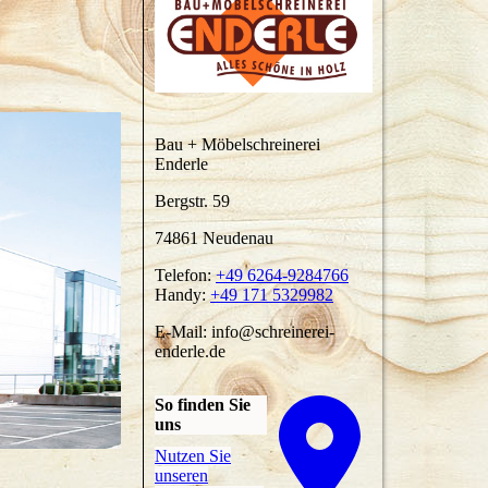
Bau + Möbelschreinerei
Enderle
Bergstr. 59
74861 Neudenau
Telefon:
+49 6264-9284766
Handy:
+49 171 5329982
E-Mail:
info@schreinerei-
enderle.de
So finden Sie
uns
Nutzen Sie
unseren